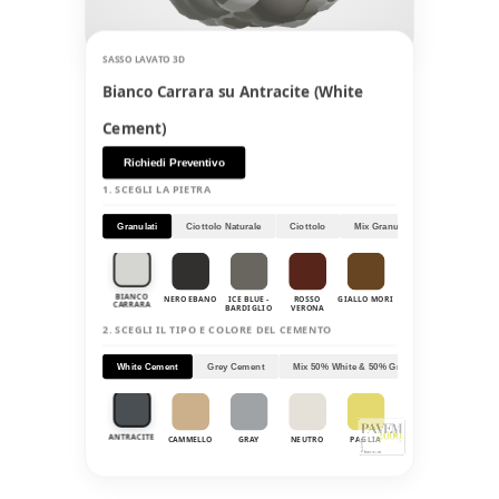
SASSO LAVATO 3D
Bianco Carrara su Antracite (White
Cement)
Richiedi Preventivo
1. SCEGLI LA PIETRA
Granulati
Ciottolo Naturale
Ciottolo
Mix Granulati
BIANCO
NERO EBANO
ICE BLUE -
ROSSO
GIALLO MORI
VERDE ALPI
BIANCO
CARRARA
BARDIGLIO
VERONA
ZANDOBB
2. SCEGLI IL TIPO E COLORE DEL CEMENTO
White Cement
Grey Cement
Mix 50% White & 50% Grey
Pavistone
ANTRACITE
CAMMELLO
GRAY
NEUTRO
PAGLIA
SABBIA
TERRA
TOSCAN