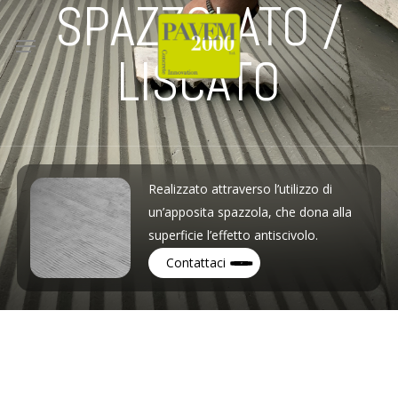
SPAZZOLATO /
Skip
to
Menu
main
LISCATO
content
Realizzato attraverso l’utilizzo di
un’apposita spazzola, che dona alla
superficie l’effetto antiscivolo.
Contattaci