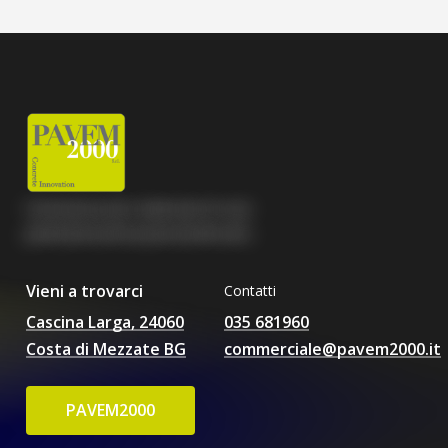
C
o
n
t
a
t
t
a
c
i
p
e
r
r
e
a
l
i
z
z
a
r
e
l
a
t
u
a
p
a
v
i
m
e
n
t
a
z
i
o
n
e
p
e
r
s
o
n
a
l
i
z
z
a
t
a
.
Vieni a trovarci
Contatti
Cascina Larga, 24060
035 681960
Costa di Mezzate BG
commerciale@pavem2000.it
P
A
V
E
M
2
0
0
0