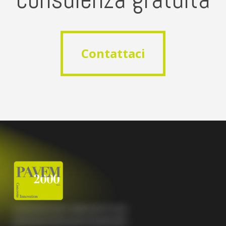
Contattaci
Contattaci
C
o
n
t
a
t
t
a
c
i
p
e
r
r
e
a
l
i
z
z
a
r
e
l
a
t
u
a
p
a
v
i
m
e
n
t
a
z
i
o
n
e
p
e
r
s
o
n
a
l
i
z
z
a
t
a
.