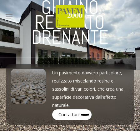
GHIAINO
Skip
to
Menu
RESINATO
main
content
DRENANTE
Un pavimento davvero particolare,
realizzato miscelando resina e
sassolini di vari colori, che crea una
superficie decorativa dall’effetto
naturale.
Contattaci