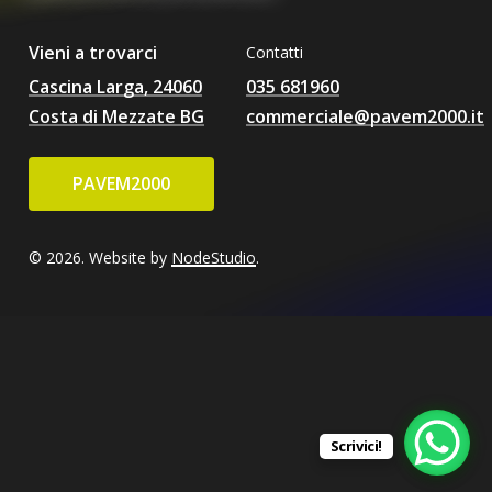
Vieni a trovarci
Contatti
Cascina Larga, 24060
035 681960
Costa di Mezzate BG
commerciale@pavem2000.it
P
A
V
E
M
2
0
0
0
© 2026. Website by
NodeStudio
.
Scrivici!