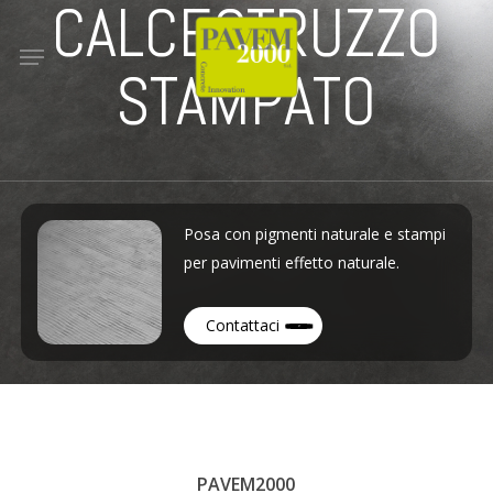
CALCESTRUZZO
Skip
to
Menu
main
STAMPATO
content
Posa con pigmenti naturale e stampi
per pavimenti effetto naturale.
Contattaci
PAVEM2000